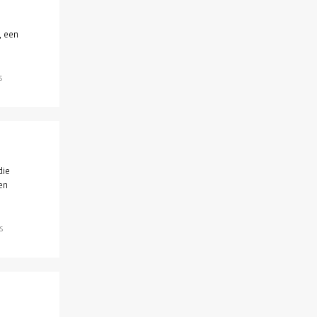
, een
s
die
en
s