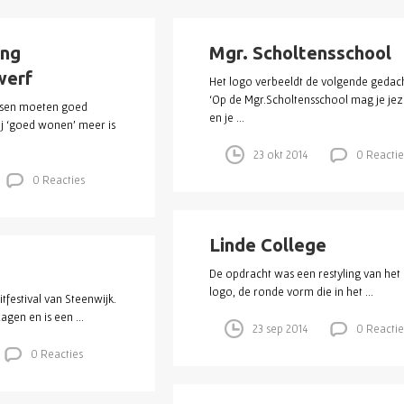
ing
Mgr. Scholtensschool
werf
Het logo verbeeldt de volgende gedac
‘Op de Mgr.Scholtensschool mag je jeze
nsen moeten goed
en je ...
 ‘goed wonen’ meer is
23 okt 2014
0 Reactie
0 Reacties
Linde College
De opdracht was een restyling van het
logo, de ronde vorm die in het ...
itfestival van Steenwijk.
dagen en is een ...
23 sep 2014
0 Reactie
0 Reacties