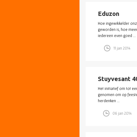
Eduzon
Hoe ingewikkelder on
geworden is, hoe meer 
iedereen even goed ...
11 jan 2014
Stuyvesant 40
Het initiatief om tot e
genomen om op feestel
herdenken ...
06 jan 2014