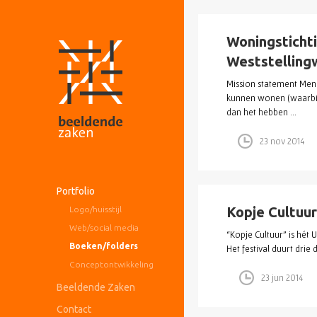
Woningsticht
Weststelling
Mission statement Me
kunnen wonen (waarbij
dan het hebben ...
23 nov 2014
Portfolio
Kopje Cultuur
Logo/huisstijl
Web/social media
“Kopje Cultuur” is hét U
Boeken/folders
Het festival duurt drie 
Conceptontwikkeling
23 jun 2014
Beeldende Zaken
Contact