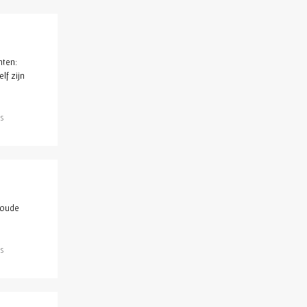
hten:
lf zijn
s
 oude
s